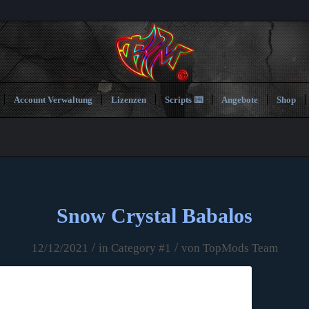
Account Verwaltung
Lizenzen
Scripts ⌨️
Angebote
Shop
Snow Crystal Babalos
/
/
12/12/2021
in
Category #1
von
TopMods Team