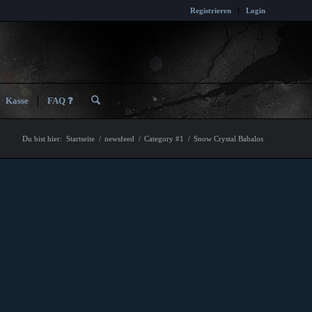
Registrieren
Login
Kasse
FAQ ❓
Du bist hier:
Startseite
/
newsfeed
/
Category #1
/
Snow Crystal Babalos