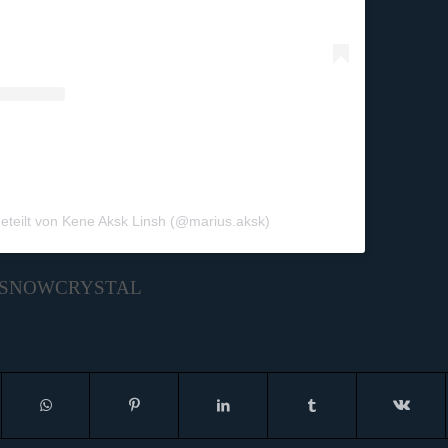
geteilt von Kene Aksk Linsh (@marius.aksk)
SNOWCRYSTAL