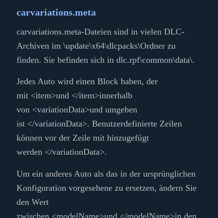
carvariations.meta
carvariations.meta-Dateien sind in vielen DLC-
Archiven im
\update\x64\dlcpacks\
Ordner zu
finden. Sie befinden sich in
dlc.rpf\common\data\
.
Jedes Auto wird einen Block haben, der
mit
<item>
und
</item>
innerhalb
von
<variationData>
und umgeben
ist
</variationData>
. Benutzerdefinierte Zeilen
können vor der Zeile mit hinzugefügt
werden
</variationData>
.
Um ein anderes Auto als das in der ursprünglichen
Konfiguration vorgesehene zu ersetzen, ändern Sie
den Wert
zwischen
<modelName>
und
</modelName>
in den