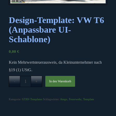
Design-Template: VW T6
(Anpassbare UI-
Schablone)
0,00
€
Kein Mehrwertsteuerausweis, da Kleinunternehmer nach
§19 (1) UStG.
In den Warenkorb
Kategorie:
GTAV-Templates
Schlagwörter:
Atego
,
Feuerwehr
,
Template