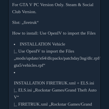
For GTA V PC Version Only. Steam & Social
Club Version.
Slot: „firetruk“
How to install: Use OpenIV to import the Files
INSTALLATION Vehicle
|_ Use OpenIV to import the Files
„mods/update/x64/dlcpacks/patchday3ng/dlc.rpf/x64/l
gta5/vehicles.rpf“
INSTALLATION FIRETRUK.xml + ELS.ini
|_ ELS.ini „Rockstar Games/Grand Theft Auto
V“
|_ FIRETRUK.xml „Rockstar Games/Grand