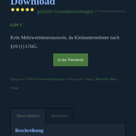
Download
geprüfte Gesamtbewertungen
(
1
Kundenrezension)
Bewertet
mit
5.00
0,00
€
von 5,
Kein Mehrwertsteuerausweis, da Kleinunternehmer nach
basierend
§19 (1) UStG.
auf
1
Kundenbewertung
In den Warenkorb
Kategorie:
GTAV-Feuerwehrfahrzeuge
Schlagwörter:
Atego
,
Mercedes-Benz
,
Script
Description
Reviews
Beschreibung