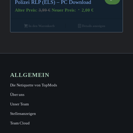
4.00
Polizei RLP (ELS) – PC Download
Ursprünglicher
Aktueller
Alter Preis:
3,99
€
Neuer Preis:
2,00
€
Preis
Preis
war:
ist:
In den Warenkorb
Details anzeigen
3,99 €
2,00 €.
ALLGEMEIN
Die Netiquette von TopMods
Über uns
Unser Team
Stellenanzeigen
Team Cloud