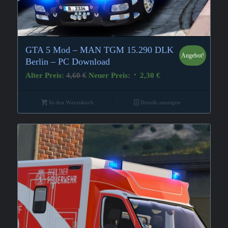
GTA 5 Mod – MAN TGM 15.290 DLK
Angebot!
Berlin – PC Download
Ursprünglicher
Aktueller
Alter Preis:
4,60
€
Neuer Preis:
2,30
€
Preis
Preis
war:
ist:
In den Warenkorb
Details anzeigen
4,60 €
2,30 €.