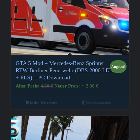
GTA 5 Mod – Mercedes-Benz Sprinter
Angebot!
RTW Berliner Feuerwehr (DBS 2000 LED
+ ELS) – PC Download
Ursprünglicher
Aktueller
Alter Preis:
4,60
€
Neuer Preis:
2,30
€
Preis
Preis
war:
ist:
In den Warenkorb
Details anzeigen
4,60 €
2,30 €.