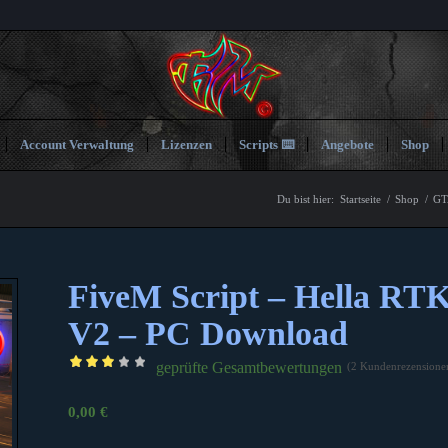
Account Verwaltung
Lizenzen
Scripts ⌨️
Angebote
Shop
Du bist hier:
Startseite
/
Shop
/
GT
FiveM Script – Hella RT
V2 – PC Download
geprüfte Gesamtbewertungen
(
2
Kundenrezensione
Bewertet
mit
0,00
€
3.00