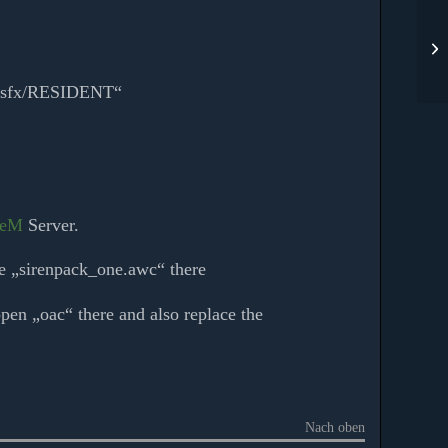
io/sfx/RESIDENT“
veM
Server.
he „sirenpack_one.awc“ there
pen „oac“ there and also replace the
Nach oben