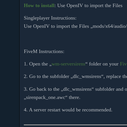
How to install
: Use OpenIV to import the Files
Singleplayer Instructions:
Use OpenIV to import the Files „mods/x64/aud
FiveM Instructions:
1. Open the „
wm-serversirens
“ folder on your
Fi
2. Go to the subfolder „dlc_wmsirens“, replace t
3. Go back to the „dlc_wmsirens“ subfolder and o
„sirenpack_one.awc“ there.
4. A server restart would be recommended.