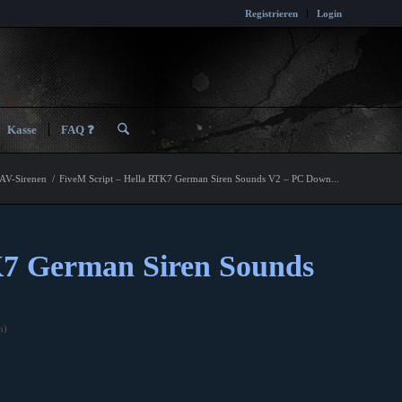
Registrieren
Login
Kasse
FAQ ❓
AV-Sirenen
/
FiveM Script – Hella RTK7 German Siren Sounds V2 – PC Down...
K7 German Siren Sounds
n)