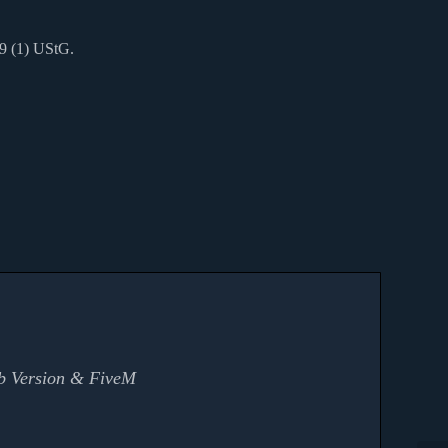
9 (1) UStG.
b Version & FiveM