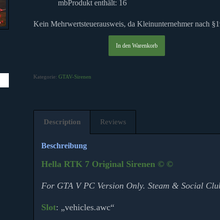
mb
Produkt enthält: 16
von 5,
Kein Mehrwertsteuerausweis, da Kleinunternehmer nach §1
basierend
auf
In den Warenkorb
2
Kundenbewertungen
Kategorie:
GTAV-Sirenen
Description
Reviews
Beschreibung
Hella RTK 7 Original Sirenen © ©
For GTA V PC Version Only. Steam & Social Clu
Slot
: „vehicles.awc“