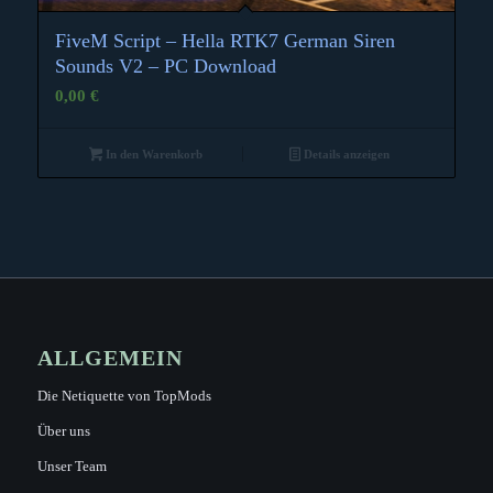
FiveM Script – Hella RTK7 German Siren
3.00
Sounds V2 – PC Download
0,00
€
In den Warenkorb
Details anzeigen
ALLGEMEIN
Die Netiquette von TopMods
Über uns
Unser Team