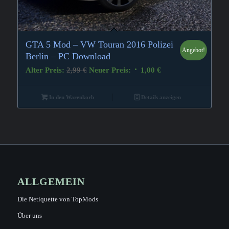
GTA 5 Mod – VW Touran 2016 Polizei
Angebot!
Berlin – PC Download
Ursprünglicher
Aktueller
Alter Preis:
2,99
€
Neuer Preis:
1,00
€
Preis
Preis
war:
ist:
In den Warenkorb
Details anzeigen
2,99 €
1,00 €.
ALLGEMEIN
Die Netiquette von TopMods
Über uns