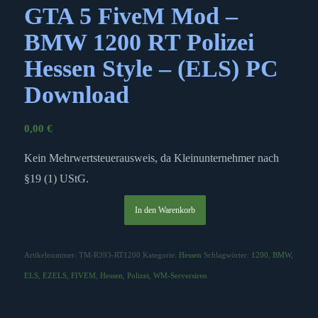
GTA 5 FiveM Mod –
BMW 1200 RT Polizei
Hessen Style – (ELS) PC
Download
0,00
€
Kein Mehrwertsteuerausweis, da Kleinunternehmer nach
§19 (1) UStG.
In den Warenkorb
Artikelnummer:
TM-R393-RT1200
Kategorie:
Hessen
Schlagwörter:
1200
,
BMW
,
ELS
,
EZELS
,
FIVEM
,
Hessen
,
Polizei
,
WM-Serversiren