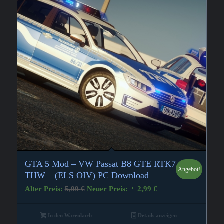
GTA 5 Mod – VW Passat B8 GTE RTK7
Angebot!
THW – (ELS OIV) PC Download
Ursprünglicher
Aktueller
Alter Preis:
5,99
€
Neuer Preis:
2,99
€
Preis
Preis
war:
ist:
In den Warenkorb
Details anzeigen
5,99 €
2,99 €.