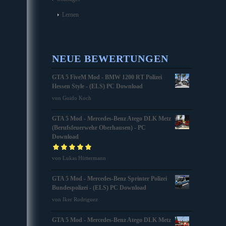
Lernen
NEUE BEWERTUNGEN
GTA 5 FiveM Mod - BMW 1200 RT Polizei
Hessen Style - (ELS) PC Download
von Guido Koch
GTA 5 Mod - Mercedes-Benz Atego DLK Metz
(Berufsfeuerwehr Oberhausen) - PC
Download
Bewertet mit
von Lukas Hüttermann
5
von 5
GTA 5 Mod - Mercedes-Benz Sprinter Polizei
Bundespolizei - (ELS) PC Download
von Iker Rodriguez
GTA 5 Mod - Mercedes-Benz Atego DLK Metz