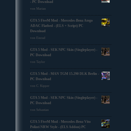
- PC Download
von Marian
GTA 5 FiveM Mod - Mercedes-Benz Atego
ADAC Flatbed - (ELS + Script) PC
Download
von Einrad
GTA 5 Mod - SEK NPC Skin (Singleplayer) -
PC Download
von Taylor
GTA 5 Mod - MAN TGM 15.290 DLK Berlin -
PC Download
von C. Kipper
GTA 5 Mod - SEK NPC Skin (Singleplayer) -
PC Download
von Sebastian
GTA 5 FiveM Mod - Mercedes-Benz Vito
Polizei NRW Style - (ELS Addon) PC