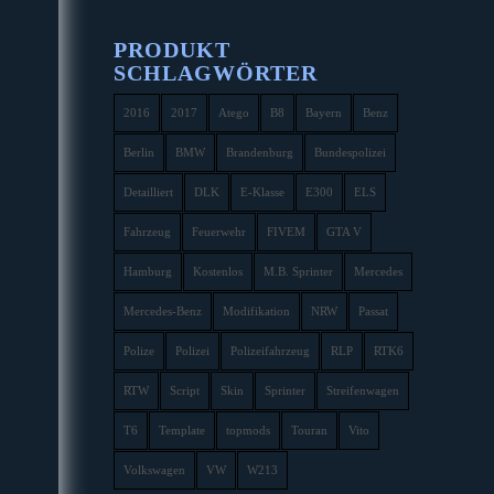
PRODUKT
SCHLAGWÖRTER
2016
2017
Atego
B8
Bayern
Benz
Berlin
BMW
Brandenburg
Bundespolizei
Detailliert
DLK
E-Klasse
E300
ELS
Fahrzeug
Feuerwehr
FIVEM
GTA V
Hamburg
Kostenlos
M.B. Sprinter
Mercedes
Mercedes-Benz
Modifikation
NRW
Passat
Polize
Polizei
Polizeifahrzeug
RLP
RTK6
RTW
Script
Skin
Sprinter
Streifenwagen
T6
Template
topmods
Touran
Vito
Volkswagen
VW
W213