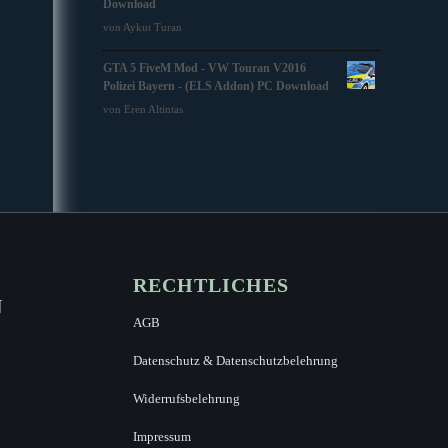
Download
von Aykut Turan
GTA 5 FiveM Mod - VW Touran V2016
Polizei Bayern - (ELS Addon) PC Download
von Eren Altintas
RECHTLICHES
N
AGB
Datenschutz & Datenschutzbelehrung
Widerrufsbelehrung
Impressum