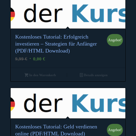
Kostenloses Tutorial: Erfolgreich
Angebot!
investieren – Strategien für Anfänger
(PDF/HTML Download)
Ursprünglicher
Aktueller
9,99
€
0,00
€
Preis
Preis
war:
ist:
In den Warenkorb
Details anzeigen
9,99 €
0,00 €.
Kostenloses Tutorial: Geld verdienen
Angebot!
online (PDF/HTML Download)