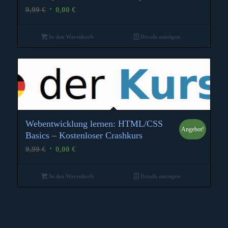
Ursprünglicher
Aktueller
9,99
€
0,00
€
Preis
Preis
war:
ist:
In den Warenkorb
Details anzeigen
9,99 €
0,00 €.
Webentwicklung lernen: HTML/CSS
Angebot!
Basics – Kostenloser Crashkurs
Ursprünglicher
Aktueller
9,99
€
0,00
€
Preis
Preis
war:
ist:
In den Warenkorb
Details anzeigen
9,99 €
0,00 €.