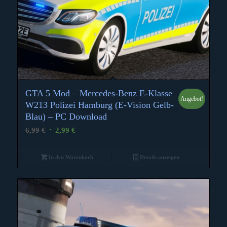
GTA 5 Mod – Mercedes-Benz E-Klasse
Angebot!
5.00
W213 Polizei Hamburg (E-Vision Gelb-
Blau) – PC Download
Ursprünglicher
Aktueller
6,99
€
2,99
€
Preis
Preis
war:
ist:
In den Warenkorb
Details anzeigen
6,99 €
2,99 €.