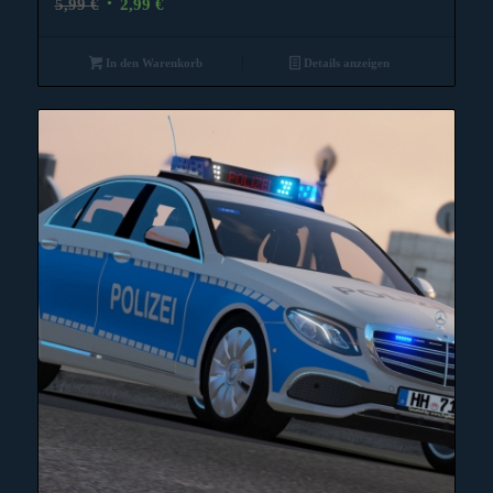
5,99
€
2,99
€
Preis
Preis
war:
ist:
In den Warenkorb
Details anzeigen
5,99 €
2,99 €.