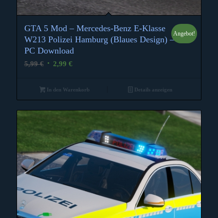
GTA 5 Mod – Mercedes-Benz E-Klasse
Angebot!
W213 Polizei Hamburg (Blaues Design) –
PC Download
Ursprünglicher
Aktueller
5,99
€
2,99
€
Preis
Preis
war:
ist:
In den Warenkorb
Details anzeigen
5,99 €
2,99 €.