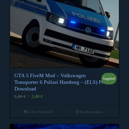
GTA 5 FiveM Mod – Volkswagen
Angebot!
Transporter 6 Polizei Hamburg – (ELS) PC
Download
Ursprünglicher
Aktueller
5,99
€
2,49
€
Preis
Preis
war:
ist:
In den Warenkorb
Details anzeigen
5,99 €
2,49 €.