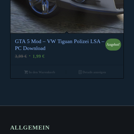
GTA 5 Mod – VW Tiguan Polizei LSA –
Angebot!
PC Download
Ursprünglicher
Aktueller
3,99
€
1,99
€
Preis
Preis
war:
ist:
In den Warenkorb
Details anzeigen
3,99 €
1,99 €.
ALLGEMEIN