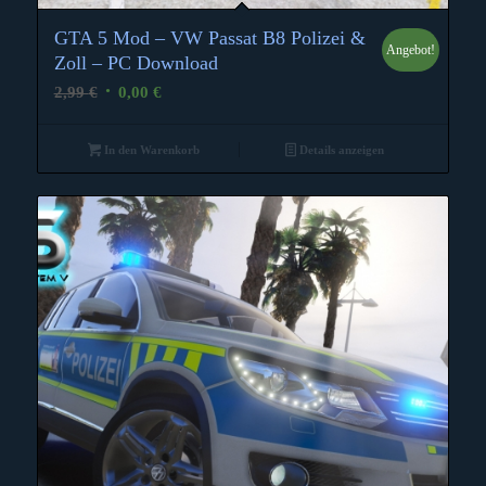
GTA 5 Mod – VW Passat B8 Polizei &
Angebot!
Zoll – PC Download
Ursprünglicher
Aktueller
2,99
€
0,00
€
Preis
Preis
war:
ist:
In den Warenkorb
Details anzeigen
2,99 €
0,00 €.