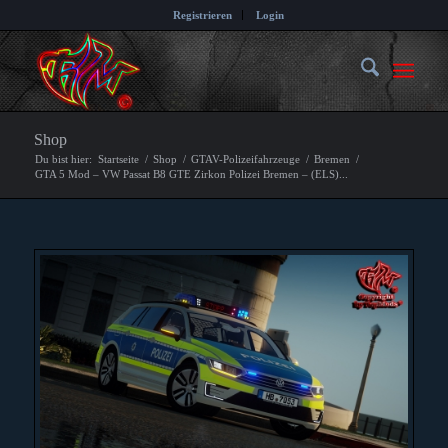
Registrieren
Login
Shop
Du bist hier:
Startseite
/
Shop
/
GTAV-Polizeifahrzeuge
/
Bremen
/
GTA 5 Mod – VW Passat B8 GTE Zirkon Polizei Bremen – (ELS)...