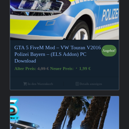
GTA 5 FiveM Mod – VW Touran V2016
Angebot!
4.67
Polizei Bayern – (ELS Addon) PC
Download
Ursprünglicher
Aktueller
Alter Preis:
4,99
€
Neuer Preis:
1,99
€
Preis
Preis
war:
ist:
In den Warenkorb
Details anzeigen
4,99 €
1,99 €.