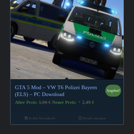
GTA 5 Mod – VW T6 Polizei Bayern
Angebot!
3.00
(ELS) – PC Download
Ursprünglicher
Aktueller
Alter Preis:
5,99
€
Neuer Preis:
2,49
€
Preis
Preis
war:
ist:
In den Warenkorb
Details anzeigen
5,99 €
2,49 €.