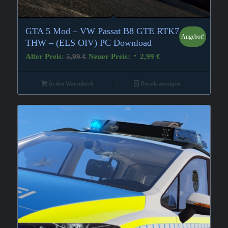
GTA 5 Mod – VW Passat B8 GTE RTK7
Angebot!
THW – (ELS OIV) PC Download
Ursprünglicher
Aktueller
Alter Preis:
5,99
€
Neuer Preis:
2,99
€
Preis
Preis
war:
ist:
In den Warenkorb
Details anzeigen
5,99 €
2,99 €.