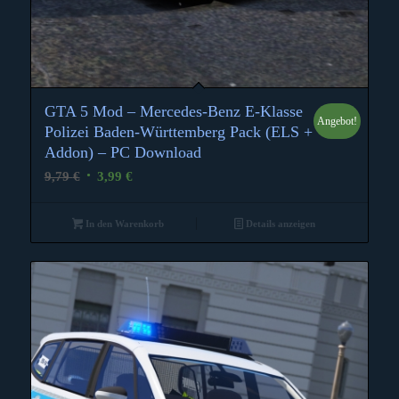
GTA 5 Mod – Mercedes-Benz E-Klasse
Angebot!
5.00
Polizei Baden-Württemberg Pack (ELS +
Addon) – PC Download
Ursprünglicher
Aktueller
9,79
€
3,99
€
Preis
Preis
war:
ist:
In den Warenkorb
Details anzeigen
9,79 €
3,99 €.