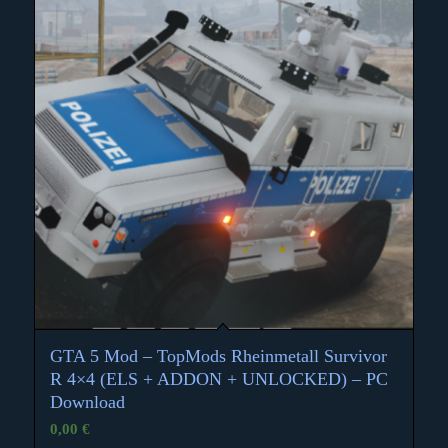
GTA 5 Mod – TopMods Rheinmetall Survivor
4.33
R 4×4 (ELS + ADDON + UNLOCKED) – PC
Download
0,00
€