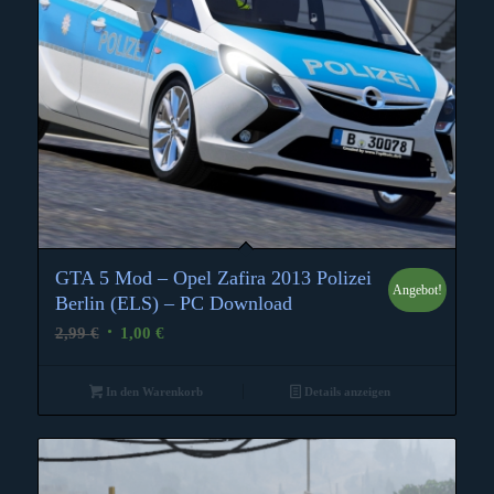
GTA 5 Mod – Opel Zafira 2013 Polizei
Angebot!
Berlin (ELS) – PC Download
Ursprünglicher
Aktueller
2,99
€
1,00
€
Preis
Preis
war:
ist:
In den Warenkorb
Details anzeigen
2,99 €
1,00 €.