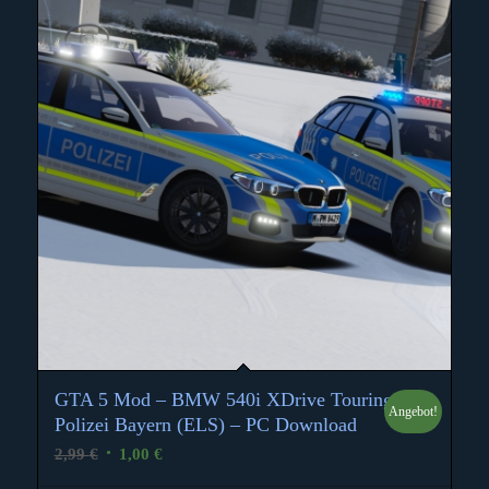
GTA 5 Mod – BMW 540i XDrive Touring
Angebot!
5.00
Polizei Bayern (ELS) – PC Download
Ursprünglicher
Aktueller
2,99
€
1,00
€
Preis
Preis