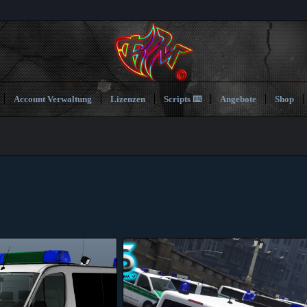
Account Verwaltung
Lizenzen
Scripts ⌨️
Angebote
Shop