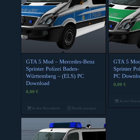
GTA 5 Mod – Mercedes-Benz
GTA 5 Mod
Sprinter Polizei Baden-
Sprinter Po
Württemberg – (ELS) PC
PC Downlo
Download
0,00
€
0,00
€
In den Ware
In den Warenkorb
Details anzeigen