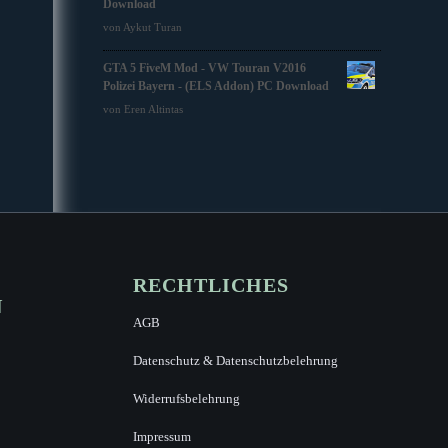
Download
von Aykut Turan
GTA 5 FiveM Mod - VW Touran V2016
Polizei Bayern - (ELS Addon) PC Download
von Eren Altintas
RECHTLICHES
N
AGB
Datenschutz & Datenschutzbelehrung
Widerrufsbelehrung
Impressum