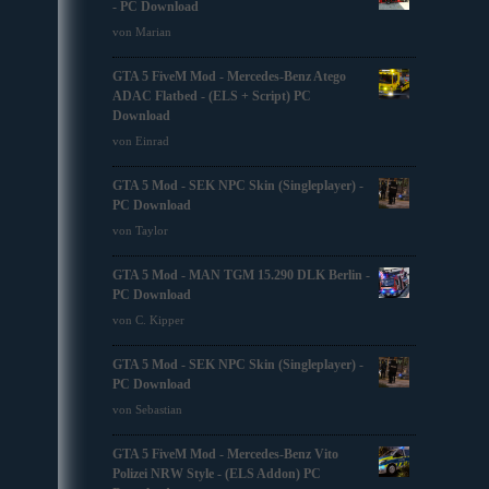
- PC Download
von Marian
GTA 5 FiveM Mod - Mercedes-Benz Atego
ADAC Flatbed - (ELS + Script) PC
Download
von Einrad
GTA 5 Mod - SEK NPC Skin (Singleplayer) -
PC Download
von Taylor
GTA 5 Mod - MAN TGM 15.290 DLK Berlin -
PC Download
von C. Kipper
GTA 5 Mod - SEK NPC Skin (Singleplayer) -
PC Download
von Sebastian
GTA 5 FiveM Mod - Mercedes-Benz Vito
Polizei NRW Style - (ELS Addon) PC