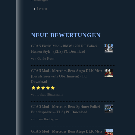
Lernen
NEUE BEWERTUNGEN
GTA 5 FiveM Mod - BMW 1200 RT Polizei
Hessen Style - (ELS) PC Download
von Guido Koch
GTA 5 Mod - Mercedes-Benz Atego DLK Metz
(Berufsfeuerwehr Oberhausen) - PC
Download
Bewertet mit
von Lukas Hüttermann
5
von 5
GTA 5 Mod - Mercedes-Benz Sprinter Polizei
Bundespolizei - (ELS) PC Download
von Iker Rodriguez
GTA 5 Mod - Mercedes-Benz Atego DLK Metz