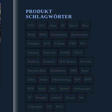
PRODUKT
SCHLAGWÖRTER
2016
2017
Atego
B8
Bayern
Benz
Berlin
BMW
Brandenburg
Bundespolizei
Detailliert
DLK
E-Klasse
E300
ELS
Fahrzeug
Feuerwehr
FIVEM
GTA V
Hamburg
Kostenlos
M.B. Sprinter
Mercedes
Mercedes-Benz
Modifikation
NRW
Passat
Polize
Polizei
Polizeifahrzeug
RLP
RTK6
RTW
Script
Skin
Sprinter
Streifenwagen
T6
Template
topmods
Touran
Vito
Volkswagen
VW
W213