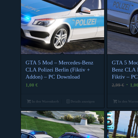
GTA 5 Mod – Mercedes-Benz
GTA 5 Mod
CLA Polizei Berlin (Fiktiv +
Benz CLA P
Addon) – PC Download
Fiktiv – P
Urspr
1,00
€
2,99
€
1,0
Preis
war:
In den Warenkorb
Details anzeigen
In den Ware
2,99 €