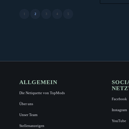
2,99 €
1
2
3
4
5
ALLGEMEIN
SOCI
NET
Die Netiquette von TopMods
Facebook
Über uns
Instagram
Unser Team
YouTube
Stellenanzeigen