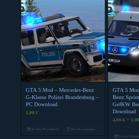
GTA 5 Mod – Mercedes-Benz
GTA 5 Mod
G-Klasse Polizei Brandenburg –
Benz Sprint
PC Download
GefKW Ber
Download
1,00
€
Urspr
2,99
€
1,0
Preis
In den Warenkorb
Details anzeigen
war:
In den Ware