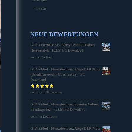
Lernen
NEUE BEWERTUNGEN
GTA 5 FiveM Mod - BMW 1200 RT Polizei
Hessen Style - (ELS) PC Download
von Guido Koch
GTA 5 Mod - Mercedes-Benz Atego DLK Metz
(Berufsfeuerwehr Oberhausen) - PC
Download
Bewertet mit
von Lukas Hüttermann
5
von 5
GTA 5 Mod - Mercedes-Benz Sprinter Polizei
Bundespolizei - (ELS) PC Download
von Iker Rodriguez
GTA 5 Mod - Mercedes-Benz Atego DLK Metz