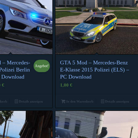
 – Mercedes-
GTA 5 Mod – Mercedes-Benz
Angebot!
olizei Berlin
E-Klasse 2015 Polizei (ELS) –
C Download
PC Download
ünglicher
Aktueller
0
€
1,00
€
Preis
ist:
nkorb
Details anzeigen
In den Warenkorb
Details anzeigen
1,00 €.