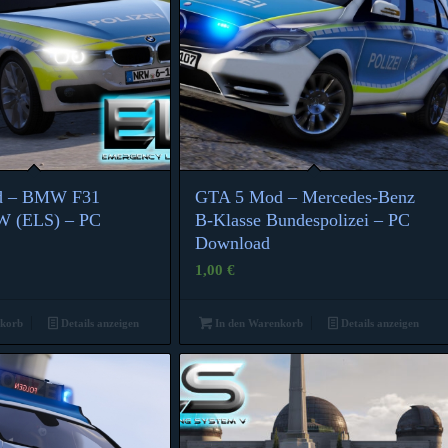
d – BMW F31
GTA 5 Mod – Mercedes-Benz
3.67
W (ELS) – PC
B-Klasse Bundespolizei – PC
Download
1,00
€
nkorb
Details anzeigen
In den Warenkorb
Details anzeigen