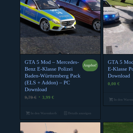
GTA 5 Mod – Mercedes-
GTA 5 Mod
Angebot!
5.00
Benz E-Klasse Polizei
E-Klasse P
Baden-Württemberg Pack
Download
(ELS + Addon) – PC
0,00
€
Download
Ursprünglicher
Aktueller
9,79
€
3,99
€
In den Ware
Preis
Preis
war:
ist:
In den Warenkorb
Details anzeigen
9,79 €
3,99 €.