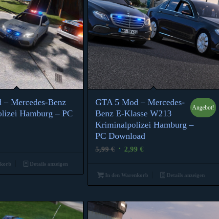
 – Mercedes-Benz
GTA 5 Mod – Mercedes-
Angebot!
5.00
olizei Hamburg – PC
Benz E-Klasse W213
Kriminalpolizei Hamburg –
PC Download
Ursprünglicher
Aktueller
5,99
€
2,99
€
Preis
Preis
nkorb
Details anzeigen
war:
ist:
In den Warenkorb
Details anzeigen
5,99 €
2,99 €.