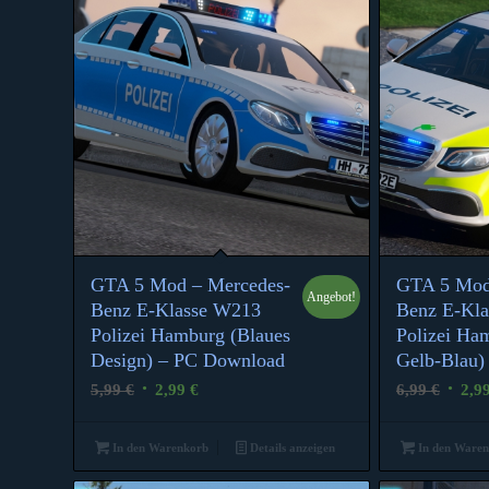
GTA 5 Mod – Mercedes-
GTA 5 Mod
Angebot!
Benz E-Klasse W213
Benz E-Kl
Polizei Hamburg (Blaues
Polizei Ha
Design) – PC Download
Gelb-Blau)
Ursprünglicher
Aktueller
Urspr
5,99
€
2,99
€
6,99
€
2,9
Preis
Preis
Preis
war:
ist:
war:
In den Warenkorb
Details anzeigen
In den Ware
5,99 €
2,99 €.
6,99 €