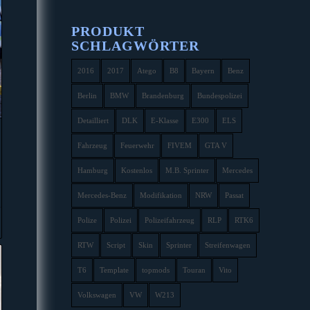
PRODUKT
SCHLAGWÖRTER
2016
2017
Atego
B8
Bayern
Benz
Berlin
BMW
Brandenburg
Bundespolizei
Detailliert
DLK
E-Klasse
E300
ELS
Fahrzeug
Feuerwehr
FIVEM
GTA V
Hamburg
Kostenlos
M.B. Sprinter
Mercedes
Mercedes-Benz
Modifikation
NRW
Passat
Polize
Polizei
Polizeifahrzeug
RLP
RTK6
RTW
Script
Skin
Sprinter
Streifenwagen
T6
Template
topmods
Touran
Vito
Volkswagen
VW
W213