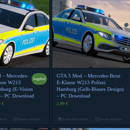
 – Mercedes-
GTA 5 Mod – Mercedes-Benz
Angebot!
5.00
4.83
asse W213
E-Klasse W213 Polizei
mburg (E-Vision
Hamburg (Gelb-Blaues Design)
 – PC Download
– PC Download
ünglicher
Aktueller
9
€
2,99
€
Preis
ist:
nkorb
Details anzeigen
In den Warenkorb
Details anzeigen
2,99 €.