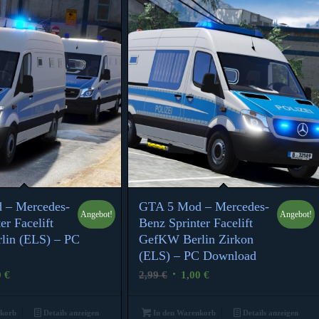
 – Mercedes-
GTA 5 Mod – Mercedes-
Angebot!
Angebot!
5.00
er Facelift
Benz Sprinter Facelift
lin (ELS) – PC
GefKW Berlin Zirkon
(ELS) – PC Download
ünglicher
Aktueller
Ursprünglicher
Aktueller
0
€
2,99
€
1,00
€
Preis
Preis
Preis
ist:
war:
ist:
nkorb
Details anzeigen
In den Warenkorb
Details anzeigen