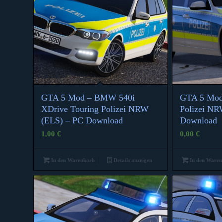
GTA 5 Mod – BMW 540i
GTA 5 Mo
4.00
XDrive Touring Polizei NRW
Polizei NR
(ELS) – PC Download
Download
1,00
€
0,00
€
In den Warenkorb
Details anzeigen
In den Ware