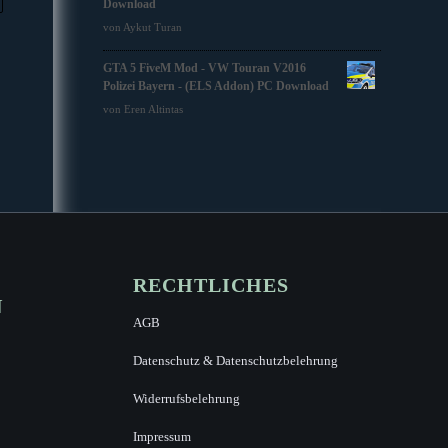
Download
von Aykut Turan
GTA 5 FiveM Mod - VW Touran V2016
Polizei Bayern - (ELS Addon) PC Download
von Eren Altintas
RECHTLICHES
N
AGB
Datenschutz & Datenschutzbelehrung
Widerrufsbelehrung
Impressum