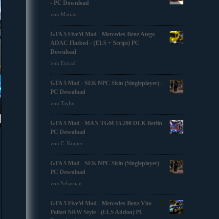
- PC Download
von Marian
GTA 5 FiveM Mod - Mercedes-Benz Atego
ADAC Flatbed - (ELS + Script) PC
Download
von Einrad
GTA 5 Mod - SEK NPC Skin (Singleplayer) -
PC Download
von Taylor
GTA 5 Mod - MAN TGM 15.290 DLK Berlin -
PC Download
von C. Kipper
GTA 5 Mod - SEK NPC Skin (Singleplayer) -
PC Download
von Sebastian
GTA 5 FiveM Mod - Mercedes-Benz Vito
Polizei NRW Style - (ELS Addon) PC