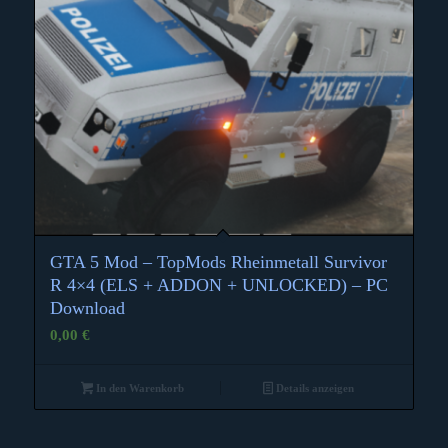
GTA 5 Mod – TopMods Rheinmetall Survivor
4.33
R 4×4 (ELS + ADDON + UNLOCKED) – PC
Download
0,00
€
In den Warenkorb
Details anzeigen