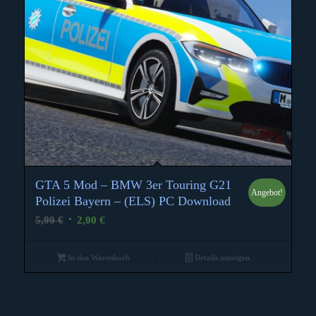
GTA 5 Mod – BMW 3er Touring G21
Angebot!
4.50
Polizei Bayern – (ELS) PC Download
Ursprünglicher
Aktueller
5,99
€
2,00
€
Preis
Preis
war:
ist:
In den Warenkorb
Details anzeigen
5,99 €
2,00 €.