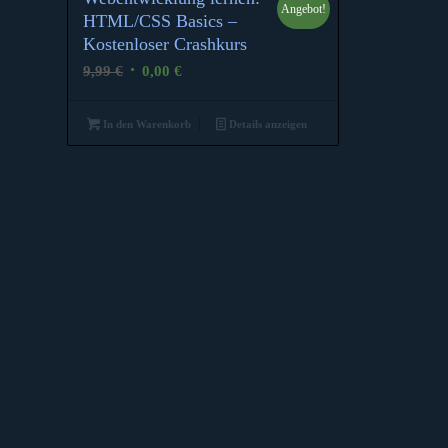
Angebot!
HTML/CSS Basics –
Kostenloser Crashkurs
Ursprünglicher
Aktueller
9,99
€
0,00
€
Preis
Preis
war:
ist:
In den Warenkorb
Details anzeigen
9,99 €
0,00 €.