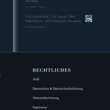
Download
von Aykut Turan
GTA 5 FiveM Mod - VW Touran V2016
Polizei Bayern - (ELS Addon) PC Download
von Eren Altintas
RECHTLICHES
N
AGB
Datenschutz & Datenschutzbelehrung
Widerrufsbelehrung
Impressum