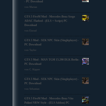
- PC Download
von Marian
GTA 5 FiveM Mod - Mercedes-Benz Atego
ADAC Flatbed - (ELS + Script) PC
Download
von Einrad
GTA 5 Mod - SEK NPC Skin (Singleplayer) -
PC Download
von Taylor
GTA 5 Mod - MAN TGM 15.290 DLK Berlin -
PC Download
von C. Kipper
GTA 5 Mod - SEK NPC Skin (Singleplayer) -
PC Download
von Sebastian
GTA 5 FiveM Mod - Mercedes-Benz Vito
Polizei NRW Style - (ELS Addon) PC