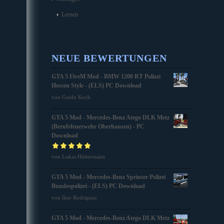
Lernen
NEUE BEWERTUNGEN
GTA 5 FiveM Mod - BMW 1200 RT Polizei
Hessen Style - (ELS) PC Download
von Guido Koch
GTA 5 Mod - Mercedes-Benz Atego DLK Metz
(Berufsfeuerwehr Oberhausen) - PC
Download
Bewertet mit
von Lukas Hüttermann
5
von 5
GTA 5 Mod - Mercedes-Benz Sprinter Polizei
Bundespolizei - (ELS) PC Download
von Iker Rodriguez
GTA 5 Mod - Mercedes-Benz Atego DLK Metz