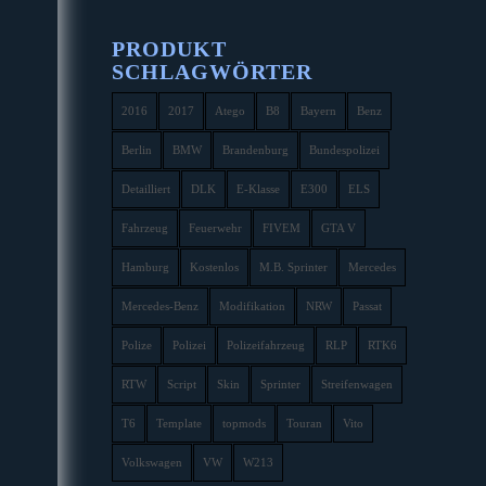
PRODUKT
SCHLAGWÖRTER
2016
2017
Atego
B8
Bayern
Benz
Berlin
BMW
Brandenburg
Bundespolizei
Detailliert
DLK
E-Klasse
E300
ELS
Fahrzeug
Feuerwehr
FIVEM
GTA V
Hamburg
Kostenlos
M.B. Sprinter
Mercedes
Mercedes-Benz
Modifikation
NRW
Passat
Polize
Polizei
Polizeifahrzeug
RLP
RTK6
RTW
Script
Skin
Sprinter
Streifenwagen
T6
Template
topmods
Touran
Vito
Volkswagen
VW
W213