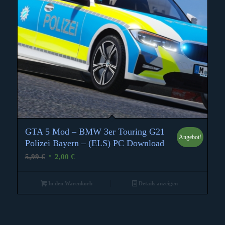
GTA 5 Mod – BMW 3er Touring G21
Angebot!
4.50
Polizei Bayern – (ELS) PC Download
Ursprünglicher
Aktueller
5,99
€
2,00
€
Preis
Preis
war:
ist:
In den Warenkorb
Details anzeigen
5,99 €
2,00 €.